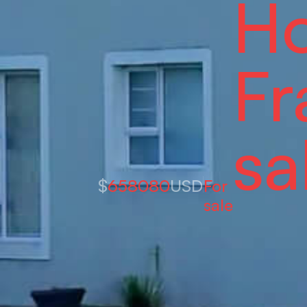
Ho
Fr
sa
$
658080
USD
For
sale