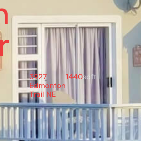
n
r
3927
1440
sqft
Edmonton
Trail NE