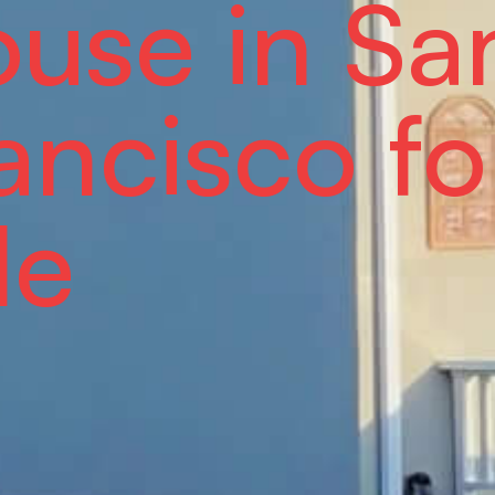
use in Sa
ancisco fo
le